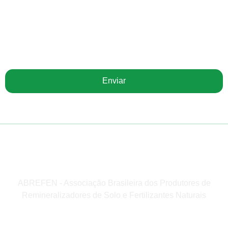
Receba nossa newsletter
Enviar
ABREFEN - Associação Brasileira dos Produtores de
Remineralizadores de Solo e Fertilizantes Naturais
Institucional