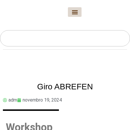
A Revista
Edição Atual
Arquivo Novo Solo
Fale Conosco
Giro ABREFEN
adm
novembro 19, 2024
Workshop