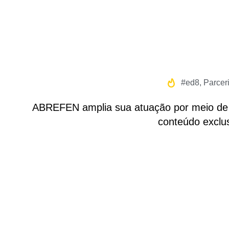
#ed8
,
Parcer
ABREFEN amplia sua atuação por meio de n
conteúdo exclu