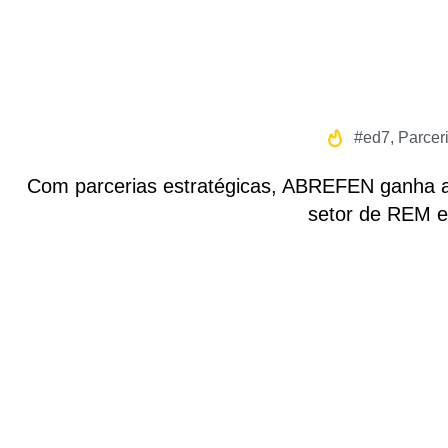
#ed7
,
Parcer
Com parcerias estratégicas, ABREFEN ganha ai
setor de REM 
Receba nossa newsletter