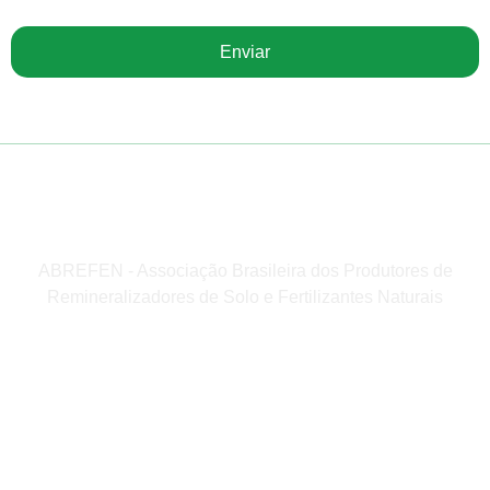
Enviar
ABREFEN - Associação Brasileira dos Produtores de
Remineralizadores de Solo e Fertilizantes Naturais
Institucional
Home
A Revista
Edição Atual