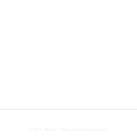
Arquivo Novo Solo
Fale Conosco
Nossas Redes
Contato
+55 41 99293.1010
contato@revistanovosolo.org.br
© 2024 - Abrefen - Todos os direitos reservados