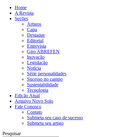
Home
A Revista
Seções
Artigos
Capa
Destaque
Editorial
Entrevista
Giro ABREFEN
Inovação
Legislação
Notícia
Série personalidades
Sucesso no campo
Sustentabilidade
Tecnologia
Edição Atual
Arquivo Novo Solo
Fale Conosco
Contato
Submeta seu caso de sucesso
Submeta seu artigo
Pesquisar