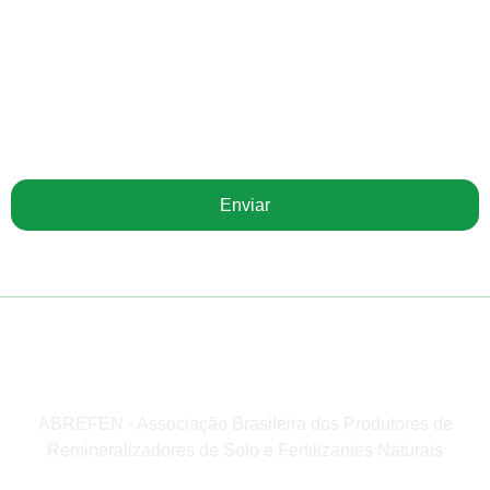
Receba nossa newsletter
Enviar
ABREFEN - Associação Brasileira dos Produtores de
Remineralizadores de Solo e Fertilizantes Naturais