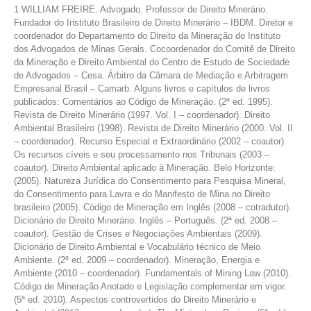
1 WILLIAM FREIRE. Advogado. Professor de Direito Minerário.
Fundador do Instituto Brasileiro de Direito Minerário – IBDM. Diretor e
coordenador do Departamento do Direito da Mineração do Instituto
dos Advogados de Minas Gerais. Cocoordenador do Comitê de Direito
da Mineração e Direito Ambiental do Centro de Estudo de Sociedade
de Advogados – Cesa. Árbitro da Câmara de Mediação e Arbitragem
Empresarial Brasil – Camarb. Alguns livros e capítulos de livros
publicados: Comentários ao Código de Mineração. (2ª ed. 1995).
Revista de Direito Minerário (1997. Vol. I – coordenador). Direito
Ambiental Brasileiro (1998). Revista de Direito Minerário (2000. Vol. II
– coordenador). Recurso Especial e Extraordinário (2002 – coautor).
Os recursos cíveis e seu processamento nos Tribunais (2003 –
coautor). Direito Ambiental aplicado à Mineração. Belo Horizonte:
(2005). Natureza Jurídica do Consentimento para Pesquisa Mineral,
do Consentimento para Lavra e do Manifesto de Mina no Direito
brasileiro (2005). Código de Mineração em Inglês (2008 – cotradutor).
Dicionário de Direito Minerário. Inglês – Português. (2ª ed. 2008 –
coautor). Gestão de Crises e Negociações Ambientais (2009).
Dicionário de Direito Ambiental e Vocabulário técnico de Meio
Ambiente. (2ª ed. 2009 – coordenador). Mineração, Energia e
Ambiente (2010 – coordenador). Fundamentals of Mining Law (2010).
Código de Mineração Anotado e Legislação complementar em vigor.
(5ª ed. 2010). Aspectos controvertidos do Direito Minerário e