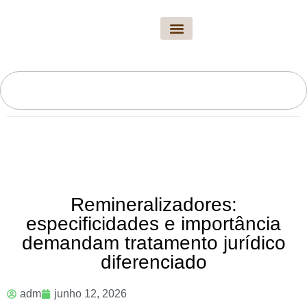
A Revista
Edição Atual
Arquivo Novo Solo
Fale Conosco
Remineralizadores:
especificidades e importância
demandam tratamento jurídico
diferenciado
adm
junho 12, 2026