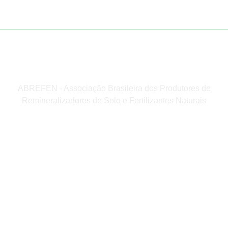
ABREFEN - Associação Brasileira dos Produtores de
Remineralizadores de Solo e Fertilizantes Naturais
Institucional
Home
A Revista
Edição Atual
Arquivo Novo Solo
Fale Conosco