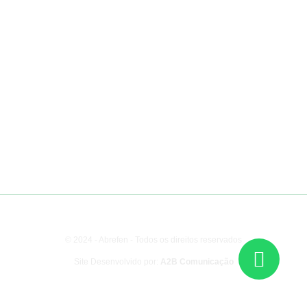
Nossas Redes
Contato
+55 41 99293.1010
contato@revistanovosolo.org.br
© 2024 - Abrefen - Todos os direitos reservados
Site Desenvolvido por:
A2B Comunicação