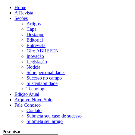
Home
A Revista
Seções
Artigos
Capa
Destaque
Editorial
Entrevista
Giro ABREFEN
Inovação
Legislação
Notícia
Série personalidades
Sucesso no campo
Sustentabilidade
Tecnologia
Edição Atual
Arquivo Novo Solo
Fale Conosco
Contato
Submeta seu caso de sucesso
Submeta seu artigo
Pesquisar