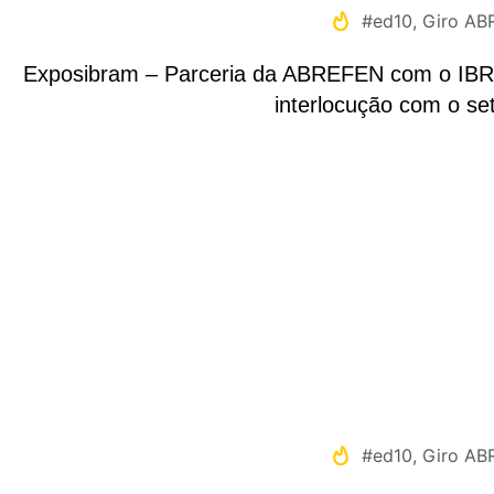
#ed10
,
Giro AB
Exposibram – Parceria da ABREFEN com o IBRAM
interlocução com o set
#ed10
,
Giro AB