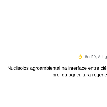
#ed10
,
Arti
Nuclisolos agroambiental na interface entre c
prol da agricultura regene