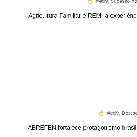
#ed9
,
Sucesso n
Agricultura Familiar e REM: a experiênc
#ed9
,
Desta
ABREFEN fortalece protagonismo brasile