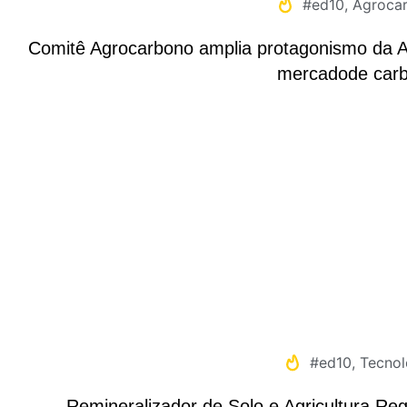
#ed10
,
Agroca
Comitê Agrocarbono amplia protagonismo da 
mercadode car
#ed10
,
Tecnol
Remineralizador de Solo e Agricultura Re