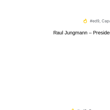
#ed9
,
Cap
Raul Jungmann – Presid