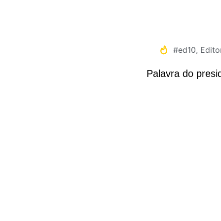
#ed10
,
Editor
Palavra do presi