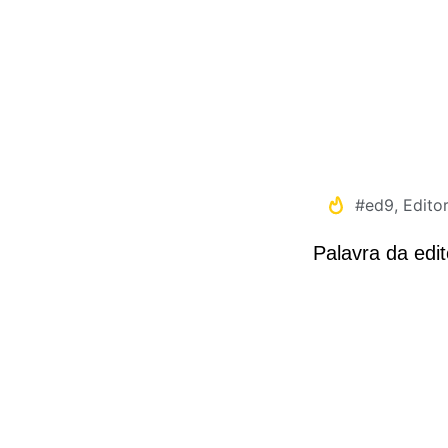
#ed9
,
Editor
Palavra da edit