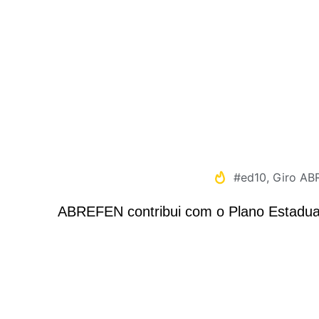
#ed10
,
Giro AB
ABREFEN contribui com o Plano Estadua