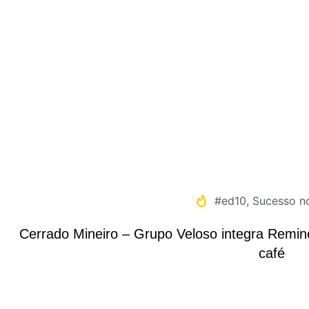
#ed10
,
Sucesso n
Cerrado Mineiro – Grupo Veloso integra Remin
café