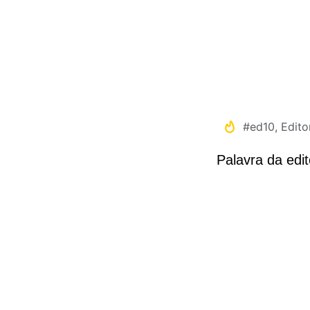
#ed10
,
Editor
Palavra da edit