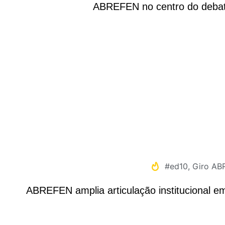
ABREFEN no centro do debate
#ed10
,
Giro AB
ABREFEN amplia articulação institucional e