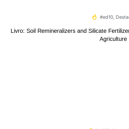
#ed10
,
Desta
Livro: Soil Remineralizers and Silicate Fertiliz
Agriculture