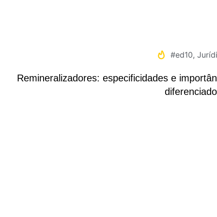
#ed10
,
Juríd
Remineralizadores: especificidades e importâ
diferenciado