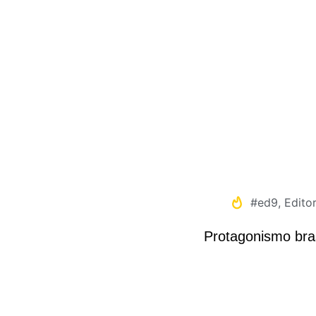
#ed9
,
Editor
Protagonismo bras