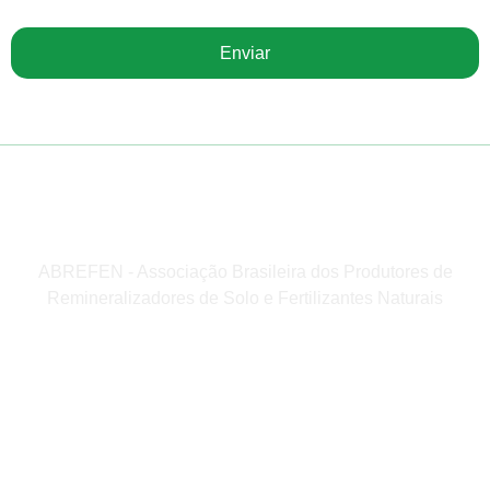
Enviar
ABREFEN - Associação Brasileira dos Produtores de
Remineralizadores de Solo e Fertilizantes Naturais
Institucional
Home
A Revista
Edição Atual