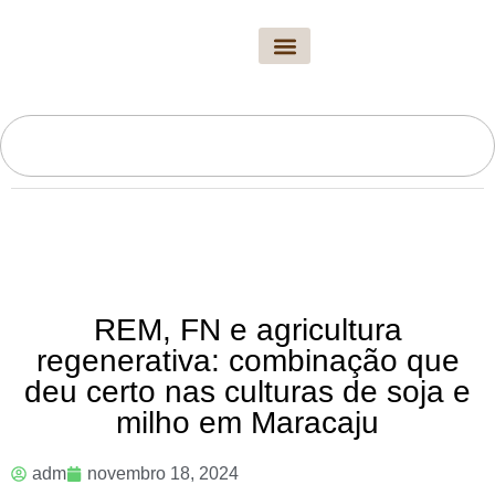
A Revista
Edição Atual
Arquivo Novo Solo
Fale Conosco
REM, FN e agricultura
regenerativa: combinação que
deu certo nas culturas de soja e
milho em Maracaju
adm
novembro 18, 2024