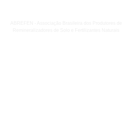
ABREFEN - Associação Brasileira dos Produtores de
Remineralizadores de Solo e Fertilizantes Naturais
Institucional
Home
A Revista
Edição Atual
Arquivo Novo Solo
Fale Conosco
Nossas Redes