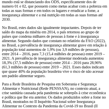
mundo está se distanciando dos ODS, especificamente dos de
numero 01 e 02, que possuem como metas acabar com a pobreza em
todas as suas formas e em todos os lugares e erradicar a fome, a
insegurança alimentar e a má nutrição em todas as suas formas até
2030.
No Brasil, estes dados são igualmente impactantes. Depois de ter
saído do mapa da miséria em 2014, o país retornou ao grupo de
países que condena milhares de pessoas à fome e à insegurança
alimentar. Segundo dados que constam no relatório da FAO (2022),
no Brasil, a prevalência de insegurança alimentar grave em relação à
população total aumentou de 1,9% (ou 3,9 milhões de pessoas),
entre 2014 – 2016, para 7,3 (15,4 milhões de pessoas) entre 2019 –
2021. A prevalência de insegurança alimentar moderada aumentou
18,3% (37,5 milhões de pessoas) entre 2014 – 2016 para 28,96%
(61,3 milhões de pessoas) entre 2019 – 2021. Esses dados indicam
que quase 40% da população brasileira vive o risco de não acessar
um padrão alimentar seguro.
Para a Rede Brasileira de Pesquisa em Soberania e Segurança
Alimentar e Nutricional (Rede PENSSAN), no contexto atual, a
crise sanitária causada pela pandemia se sobrepôs à crise econômica
e política que lhe era anterior. Os dados produzidos sobre a fome no
Brasil, mostrados no II Inquérito Nacional sobre Insegurança
Alimentar no Contexto da Pandemia da Covid-19 no Brasil (II