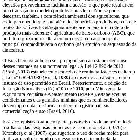
elevados provavelmente facilitam a adesão, o que pode resultar em
uma transição no modelo produtivo brasileiro. Não se pode
descartar, também, a consciência ambiental dos agricultores, que
estão percebendo que para além dos benefícios produtivos, o uso de
fontes disponíveis local/regionalmente acena para um modelo de
produção mais aderente à agricultura de baixo carbono (ABC), que
no futuro próximo resultará em um novo mercado no qual a
principal commoditie será o carbono (não emitido ou sequestrado da
atmosfera).
O Brasil tem garantido o seu protagonismo ao estabelecer o uso
desses insumos na sua normativa legal. A Lei 12.890 de 2013
(Brasil, 2013) estabeleceu o conceito de remineralizadores e alterou
a Lei nº 6.894/1980 (Brasil, 1980) ao inserir essa categoria como
insumo de uso permitido no Brasil. Posteriormente, a edição da
Instrução Normativas (IN) nº 05 de 2016, pelo Ministério da
Agricultura Pecuária e Abastecimento (MAPA), estabeleceu as
condicionantes e as garantias mínimas que os remineralizadores
devem apresentar, de forma a obterem registro para sua
comercialização e uso (Brasil, 2016).
Essas conquistas foram, em parte, possíveis devido ao acúmulo de
resultados das pesquisas pioneiras de Leonardos et al. (1976) e
Kromberg et al (1987), que sugeriam o uso de rocha moída para
fertilizar o solo, segundo os pressupostos da tecnologia da