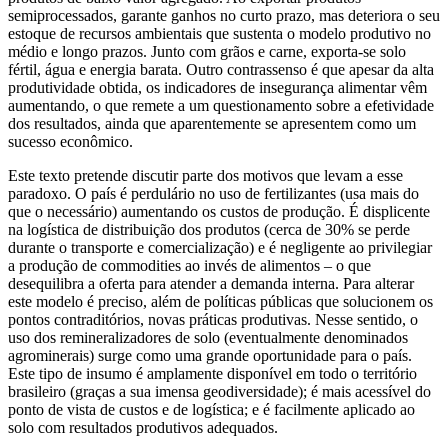
semiprocessados, garante ganhos no curto prazo, mas deteriora o seu
estoque de recursos ambientais que sustenta o modelo produtivo no
médio e longo prazos. Junto com grãos e carne, exporta-se solo
fértil, água e energia barata. Outro contrassenso é que apesar da alta
produtividade obtida, os indicadores de insegurança alimentar vêm
aumentando, o que remete a um questionamento sobre a efetividade
dos resultados, ainda que aparentemente se apresentem como um
sucesso econômico.
Este texto pretende discutir parte dos motivos que levam a esse
paradoxo. O país é perdulário no uso de fertilizantes (usa mais do
que o necessário) aumentando os custos de produção. É displicente
na logística de distribuição dos produtos (cerca de 30% se perde
durante o transporte e comercialização) e é negligente ao privilegiar
a produção de commodities ao invés de alimentos – o que
desequilibra a oferta para atender a demanda interna. Para alterar
este modelo é preciso, além de políticas públicas que solucionem os
pontos contraditórios, novas práticas produtivas. Nesse sentido, o
uso dos remineralizadores de solo (eventualmente denominados
agrominerais) surge como uma grande oportunidade para o país.
Este tipo de insumo é amplamente disponível em todo o território
brasileiro (graças a sua imensa geodiversidade); é mais acessível do
ponto de vista de custos e de logística; e é facilmente aplicado ao
solo com resultados produtivos adequados.