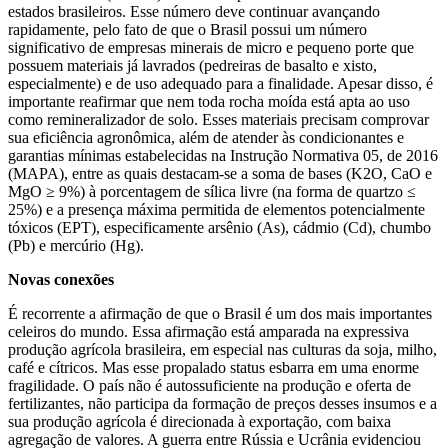
estados brasileiros. Esse número deve continuar avançando
rapidamente, pelo fato de que o Brasil possui um número
significativo de empresas minerais de micro e pequeno porte que
possuem materiais já lavrados (pedreiras de basalto e xisto,
especialmente) e de uso adequado para a finalidade. Apesar disso, é
importante reafirmar que nem toda rocha moída está apta ao uso
como remineralizador de solo. Esses materiais precisam comprovar
sua eficiência agronômica, além de atender às condicionantes e
garantias mínimas estabelecidas na Instrução Normativa 05, de 2016
(MAPA), entre as quais destacam-se a soma de bases (K2O, CaO e
MgO ≥ 9%) à porcentagem de sílica livre (na forma de quartzo ≤
25%) e a presença máxima permitida de elementos potencialmente
tóxicos (EPT), especificamente arsênio (As), cádmio (Cd), chumbo
(Pb) e mercúrio (Hg).
Novas conexões
É recorrente a afirmação de que o Brasil é um dos mais importantes
celeiros do mundo. Essa afirmação está amparada na expressiva
produção agrícola brasileira, em especial nas culturas da soja, milho,
café e cítricos. Mas esse propalado status esbarra em uma enorme
fragilidade. O país não é autossuficiente na produção e oferta de
fertilizantes, não participa da formação de preços desses insumos e a
sua produção agrícola é direcionada à exportação, com baixa
agregação de valores. A guerra entre Rússia e Ucrânia evidenciou