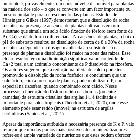
nutriente é, provavelmente, o menos móvel e disponível para plantas
na maioria dos solo – o que se converte em um fator importante ou
mesmo limitante para o crescimento das plantas. Estudos de
Hinsinger e Gilkes (1997) demostraram que a dissolução da rocha
fosfática na presença e ausência de plantas cultivadas em um
substrato que simula um solo ácido fixador de fósforo (sem fonte de
P e Ca) se dá de forma diferenciada. Na ausência de plantas, o baixo
pH do substrato resultou na dissolução de cerca de 8 a 30% da rocha
fosfática a depender da dosagem aplicada ao substrato. Já na
presença de plantas a dissolução foi maior na zona das raízes. Esse
efeito resultou em uma diminuição significativa no conteúdo de
Ca+2 total e um acúmulo concomitante de P dissolvido na rizosfera.
Os autores sugerem que a redução na oferta de cálcio pode ter
promovido a dissolução da rocha fosfática, e concluíram que um
solo ácido, com a presença de plantas, pode mobilizar o P, em
especial na rizosfera, quando combinado com cálcio. Nesse
processo, a liberação do fósforo retido nas bordas (ou entre
camadas) da estrutura cristalina das argilas 1:1 é facilitada e
importante para solos tropicais (Theodoro et al., 2020), onde esse
elemento pode estar retido (imóvel) na estrutura de argilas
caoliníticas (Santos et al., 2021).
Apesar da importância atribuída à necessária presença de K e P, vale
reforçar que um dos pontos mais positivos dos remineralizadores
refere-se à ampla variedade de nutrientes que estes podem oferecer