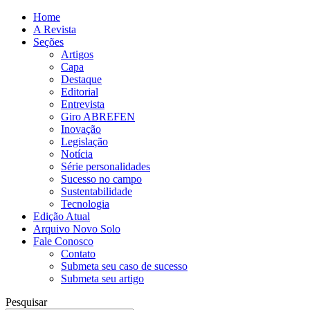
Home
A Revista
Seções
Artigos
Capa
Destaque
Editorial
Entrevista
Giro ABREFEN
Inovação
Legislação
Notícia
Série personalidades
Sucesso no campo
Sustentabilidade
Tecnologia
Edição Atual
Arquivo Novo Solo
Fale Conosco
Contato
Submeta seu caso de sucesso
Submeta seu artigo
Pesquisar