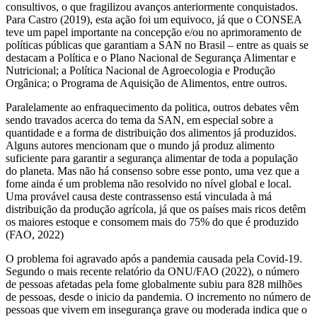
consultivos, o que fragilizou avanços anteriormente conquistados.
Para Castro (2019), esta ação foi um equivoco, já que o CONSEA
teve um papel importante na concepção e/ou no aprimoramento de
políticas públicas que garantiam a SAN no Brasil – entre as quais se
destacam a Política e o Plano Nacional de Segurança Alimentar e
Nutricional; a Política Nacional de Agroecologia e Produção
Orgânica; o Programa de Aquisição de Alimentos, entre outros.
Paralelamente ao enfraquecimento da politica, outros debates vêm
sendo travados acerca do tema da SAN, em especial sobre a
quantidade e a forma de distribuição dos alimentos já produzidos.
Alguns autores mencionam que o mundo já produz alimento
suficiente para garantir a segurança alimentar de toda a população
do planeta. Mas não há consenso sobre esse ponto, uma vez que a
fome ainda é um problema não resolvido no nível global e local.
Uma provável causa deste contrassenso está vinculada à má
distribuição da produção agrícola, já que os países mais ricos detêm
os maiores estoque e consomem mais do 75% do que é produzido
(FAO, 2022)
O problema foi agravado após a pandemia causada pela Covid-19.
Segundo o mais recente relatório da ONU/FAO (2022), o número
de pessoas afetadas pela fome globalmente subiu para 828 milhões
de pessoas, desde o inicio da pandemia. O incremento no número de
pessoas que vivem em insegurança grave ou moderada indica que o