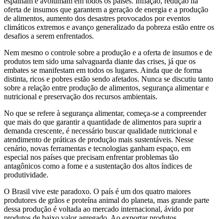
espalham e avolumam em todos os países. Inflação, redução na
oferta de insumos que garantem a geração de energia e a produção
de alimentos, aumento dos desastres provocados por eventos
climáticos extremos e avanço generalizado da pobreza estão entre os
desafios a serem enfrentados.
Nem mesmo o controle sobre a produção e a oferta de insumos e de
produtos tem sido uma salvaguarda diante das crises, já que os
embates se manifestam em todos os lugares. Ainda que de forma
distinta, ricos e pobres estão sendo afetados. Nunca se discutiu tanto
sobre a relação entre produção de alimentos, segurança alimentar e
nutricional e preservação dos recursos ambientais.
No que se refere à segurança alimentar, começa-se a compreender
que mais do que garantir a quantidade de alimentos para suprir a
demanda crescente, é necessário buscar qualidade nutricional e
atendimento de práticas de produção mais sustentáveis. Nesse
cenário, novas ferramentas e tecnologias ganham espaço, em
especial nos países que precisam enfrentar problemas tão
antagônicos como a fome e a sustentação dos altos índices de
produtividade.
O Brasil vive este paradoxo. O país é um dos quatro maiores
produtores de grãos e proteína animal do planeta, mas grande parte
dessa produção é voltada ao mercado internacional, ávido por
produtos de baixo valor agregado. Ao exportar produtos