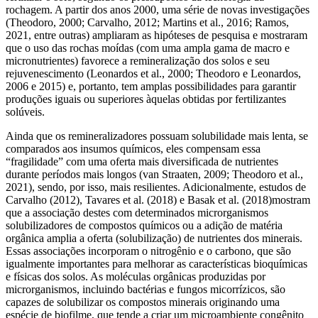
rochagem. A partir dos anos 2000, uma série de novas investigações
(Theodoro, 2000; Carvalho, 2012; Martins et al., 2016; Ramos,
2021, entre outras) ampliaram as hipóteses de pesquisa e mostraram
que o uso das rochas moídas (com uma ampla gama de macro e
micronutrientes) favorece a remineralização dos solos e seu
rejuvenescimento (Leonardos et al., 2000; Theodoro e Leonardos,
2006 e 2015) e, portanto, tem amplas possibilidades para garantir
produções iguais ou superiores àquelas obtidas por fertilizantes
solúveis.
Ainda que os remineralizadores possuam solubilidade mais lenta, se
comparados aos insumos químicos, eles compensam essa
“fragilidade” com uma oferta mais diversificada de nutrientes
durante períodos mais longos (van Straaten, 2009; Theodoro et al.,
2021), sendo, por isso, mais resilientes. Adicionalmente, estudos de
Carvalho (2012), Tavares et al. (2018) e Basak et al. (2018)mostram
que a associação destes com determinados microrganismos
solubilizadores de compostos químicos ou a adição de matéria
orgânica amplia a oferta (solubilização) de nutrientes dos minerais.
Essas associações incorporam o nitrogênio e o carbono, que são
igualmente importantes para melhorar as características bioquímicas
e físicas dos solos. As moléculas orgânicas produzidas por
microrganismos, incluindo bactérias e fungos micorrízicos, são
capazes de solubilizar os compostos minerais originando uma
espécie de biofilme, que tende a criar um microambiente congênito