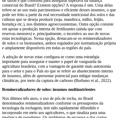
de safras e que contribui para assegurar superávit da balança
comercial do Brasil? Existem opções? A resposta é sim. Uma delas
refere-se ao uso mais parcimonioso e eficiente desses insumos, o que
pode ser feito a partir da real necessidade nutricional dos solos e das
culturas que se deseja produzir (soja, mandioca, milho, feijão,
hortaliça etc.), nos distintos agroecossistemas. Outra opção consiste
em apoiar a produção interna de fertilizantes (ainda que com
reservas menores) e, principalmente, o incentivo ao uso de novas
rotas tecnológicas. Nessa opção, destacam-se os remineralizadores
de solos e os bioinsumos, ambos regulados por normatização própria
e amplamente disponíveis em todas as regiões do país.
A adoção de novas rotas configura-se como uma estratégia
importante para assegurar e manter o papel de vanguarda da
agricultura brasileira, com a vantagem de garantir mais autonomia
para o setor e para o País no que se refere ao abastecimento interno
de insumos, além de apresentar potencial para mitigar mudanças
climáticas, por meio da captura de carbono (Burbano et al., 2022).
Remineralizadores de solos: insumos multinutrientes
Nos últimos três anos, o uso de pós de rocha, no Brasil
denominados remineralizadores conforme os pressupostos da
tecnologia da rochagem, tem sido rapidamente difundido e
incorporado em meio aos agricultores, o que sinaliza para uma
mudança de paradigma. Os problemas de escassez e dos custos