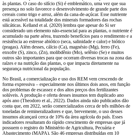
às plantas. O caso do silício (Si) é emblemático, uma vez que sua
presença no solo favorece o desenvolvimento de grande parte dos
cereais como trigo e arroz, além da cana-de-açúcar. Esse nutriente
está acessível na totalidade dos minerais formadores das rochas
silicáticas. Kelland et al. (2020) lembra que apesar do Si ser
considerado um elemento não-essencial para as plantas, o nutriente é
acumulado na parte aérea, trazendo benefícios para o rendimento e a
resistência ao estresse abiótico (seca, salinidade e calor) e biótico
(pragas). Além desses, cálcio (Ca), magnésio (Mg), ferro (Fe),
enxofre (S), zinco, (Zn), molibdênio (Mo), selênio (Se) e muitos
outros são importantes para que ocorram diversas trocas na zona das
raízes e na nutrição das plantas, o que impacta diretamente na
segurança nutricional da população.
No Brasil, a comercialização e uso dos REM vem crescendo de
forma expressiva – especialmente nos últimos dois anos, em função
dos problemas de escassez e dos altos preços dos fertilizantes
solúveis. A produção e oferta desses insumos tem duplicado ano
após ano (Theodoro et al., 2022). Dados ainda não publicados dão
conta que, em 2022, serão comercializados cerca de três milhões de
toneladas de remineralizadores e que, brevemente, o uso desses
insumos alcançará cerca de 10% da área agrícola do país. Esses
indicadores resultaram do rápido crescimento de empresas que já
possuem o registro do Ministério de Agricultura, Pecuária e
Abastecimento (MAPA). São 46 empresas distribuídas em 10