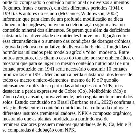
onde foi comparado o conteúdo nutricional de diversos alimentos
(legumes, frutas e carnes), em dois diferentes períodos (1941 e
1991). Os autores do estudo (McCance; Widdowson, 2002)
informam que para além de um profunda modificação na dieta
alimentar dos ingleses, houve uma deterioração significativa no
conteúdo mineral dos alimentos. Sugerem que além da deficiência
substancial na diversidade de nutrientes houve uma ligação entre
essa circunstância e o aumento das condições de doenças crônicas,
agravada pelo uso cumulativo de diversos herbicidas, fungicidas e
hormônios utilizados pelo modelo agrícola “dito” moderno. Entre
outros produtos, eles citam o caso do tomate, por ser emblemático, e
mostram que para se ingerir o mesmo conteúdo nutricional de um
tomate produzido em 1941 seria necessário consumir 10 tomates
produzidos em 1991. Mencionam a perda substancial dos teores de
todos os macro e micro-elementos, mesmo de K e P que são
intensamente utilizados a partir das adubações com NPK, mas
destacam a perda expressiva de Cobre (Co), Molibdênio (Mo) e
Zinco (Zn), causado, provavelmente, pelo esgotamento mineral dos
solos. Estudo conduzido no Brasil (Burbano et al., 2022) confirma a
relação direta entre o conteúdo nutricional da cultura da quinoa e
diferentes insumos (remineralizadores, NPK e composto orgânico),
mostrando que as plantas produzidas a partir do uso de
remineralizadores possuem maiores quantidades de K, Ca, Mn e B
se comparadas à adubação com NPK.