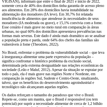
VIGISAN), informam que entre o final de 2021 e inicio de 2022,
somente cerca de 40% dos domicílios tinha garantia de acesso pleno
aos alimentos. Em 28% dos domicílios havia instabilidade na
alimentação dos moradores (IA leve). Em 30,7% foi relatada
insuficiência de alimentos que atendesse às necessidades de seus
moradores (IA moderada ou grave), e 15,1% convivia com a fome.
Esse cenário é mais grave no meio rural em comparação às áreas
urbanas, no qual 60% dos domicílios apresentava prevalências nas
formas mais severas. Este dado é ainda mais dramático ao se analisar
a população preta e parda, onde 64% dos chefes das famílias são
vulneráveis à fome (Theodoro, 2022).
No Brasil, enfrentar o problema da vulnerabilidade social – que leva
à insegurança alimentar uma parte expressiva da população –
significa confrontar o histórico problema da exclusão social,
determinada pela extrema desigualdade nas relações econômicas da
sociedade (Leão e Maluf, 2012). Apesar da situação se espraiar por
todo o país, ela é mais grave nas regiões Norte e Nordeste, em
comparação às regiões Sul, Sudeste e Centro-Oeste, sinalizando,
talvez, que os benefícios do desenvolvimento agroindustrial e
tecnológico não alcançaram aquelas regiões.
Os dados reforçam o tamanho do paradoxo que vive o Brasil.
Repete-se, como um mantra, que o Brasil é responsável (ou tem
potencial) por suprir a necessidade alimentar de cerca de 1,2 bilhão