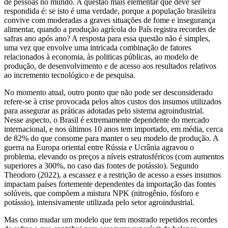
de pessoas no mundo. A questão mais elementar que deve ser
respondida é: se isto é uma verdade, porque a população brasileira
convive com moderadas a graves situações de fome e insegurança
alimentar, quando a produção agrícola do País registra recordes de
safras ano após ano? A resposta para essa questão não é simples,
uma vez que envolve uma intricada combinação de fatores
relacionados à economia, às politicas públicas, ao modelo de
produção, de desenvolvimento e de acesso aos resultados relativos
ao incremento tecnológico e de pesquisa.
No momento atual, outro ponto que não pode ser desconsiderado
refere-se à crise provocada pelos altos custos dos insumos utilizados
para assegurar as práticas adotadas pelo sistema agroindustrial.
Nesse aspecto, o Brasil é extremamente dependente do mercado
internacional, e nos últimos 10 anos tem importado, em média, cerca
de 82% do que consome para manter o seu modelo de produção. A
guerra na Europa oriental entre Rússia e Ucrânia agravou o
problema, elevando os preços a níveis estratosféricos (com aumentos
superiores a 300%, no caso das fontes de potássio). Segundo
Theodoro (2022), a escassez e a restrição de acesso a esses insumos
impactam países fortemente dependentes da importação das fontes
solúveis, que compõem a mistura NPK (nitrogênio, fósforo e
potássio), intensivamente utilizada pelo setor agroindustrial.
Mas como mudar um modelo que tem mostrado repetidos recordes