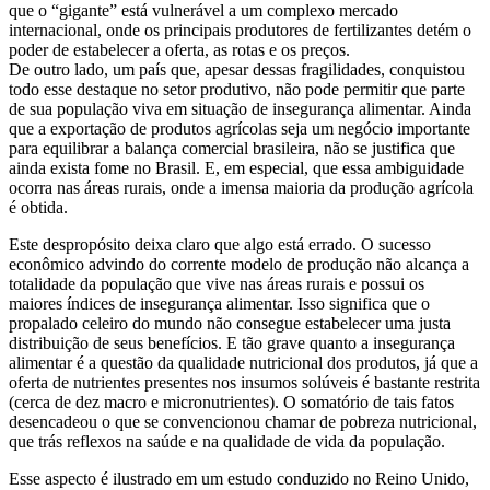
que o “gigante” está vulnerável a um complexo mercado
internacional, onde os principais produtores de fertilizantes detém o
poder de estabelecer a oferta, as rotas e os preços.
De outro lado, um país que, apesar dessas fragilidades, conquistou
todo esse destaque no setor produtivo, não pode permitir que parte
de sua população viva em situação de insegurança alimentar. Ainda
que a exportação de produtos agrícolas seja um negócio importante
para equilibrar a balança comercial brasileira, não se justifica que
ainda exista fome no Brasil. E, em especial, que essa ambiguidade
ocorra nas áreas rurais, onde a imensa maioria da produção agrícola
é obtida.
Este despropósito deixa claro que algo está errado. O sucesso
econômico advindo do corrente modelo de produção não alcança a
totalidade da população que vive nas áreas rurais e possui os
maiores índices de insegurança alimentar. Isso significa que o
propalado celeiro do mundo não consegue estabelecer uma justa
distribuição de seus benefícios. E tão grave quanto a insegurança
alimentar é a questão da qualidade nutricional dos produtos, já que a
oferta de nutrientes presentes nos insumos solúveis é bastante restrita
(cerca de dez macro e micronutrientes). O somatório de tais fatos
desencadeou o que se convencionou chamar de pobreza nutricional,
que trás reflexos na saúde e na qualidade de vida da população.
Esse aspecto é ilustrado em um estudo conduzido no Reino Unido,