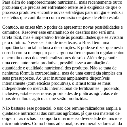
Para além do empobrecimento nutricional, mais recentemente outro
problema que precisa ser enfrentado refere-se à exigência de que o
processo produtivo encontre novas estratégias para mitigar e reduzir
os efeitos que contribuem com a emissão de gases de efeito estufa.
Contudo, as crises têm o poder de apresentar novas possibilidades e
caminhos. Resolver esse emaranhado de desafios não será uma
tarefa fácil, mas é imperativo frente às possibilidades que se avistam
para o futuro. Nesse cenário de incertezas, o Brasil tem uma
importância crucial na busca de soluções. E pode-se dizer que nesta
corrida contra o tempo, o país largou na frente quando regulamentou
e permitiu o uso dos remineralizadores de solo. Além de garantir
uma certa autonomia produtiva, possibilita-se a ampliação da
quantidade e qualidade nutricional dos produtos. Não se trata de
nenhuma fórmula extraordinária, mas de uma estratégia simples em
seus pressupostos. Ao usar insumos amplamente disponíveis
internamente (com eficácia produtiva), o Brasil torna-se mais
independente do mercado internacional de fertilizantes – podendo,
inclusive, estabelecer novas prioridades de práticas agrícolas e de
tipos de culturas agrícolas que serão produzidas.
Não bastasse esse potencial, o uso dos remine-ralizadores amplia a
qualidade nutricional das culturas agrícolas, já que seu material de
origem – as rochas – comporta uma imensa diversidade de macro e
micronutrientes. Como bônus adicional, os remineralizadores ainda