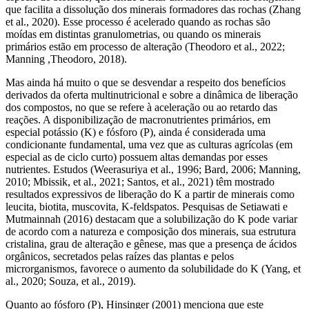
que facilita a dissolução dos minerais formadores das rochas (Zhang
et al., 2020). Esse processo é acelerado quando as rochas são
moídas em distintas granulometrias, ou quando os minerais
primários estão em processo de alteração (Theodoro et al., 2022;
Manning ,Theodoro, 2018).
Mas ainda há muito o que se desvendar a respeito dos benefícios
derivados da oferta multinutricional e sobre a dinâmica de liberação
dos compostos, no que se refere à aceleração ou ao retardo das
reações. A disponibilização de macronutrientes primários, em
especial potássio (K) e fósforo (P), ainda é considerada uma
condicionante fundamental, uma vez que as culturas agrícolas (em
especial as de ciclo curto) possuem altas demandas por esses
nutrientes. Estudos (Weerasuriya et al., 1996; Bard, 2006; Manning,
2010; Mbissik, et al., 2021; Santos, et al., 2021) têm mostrado
resultados expressivos de liberação do K a partir de minerais como
leucita, biotita, muscovita, K-feldspatos. Pesquisas de Setiawati e
Mutmainnah (2016) destacam que a solubilização do K pode variar
de acordo com a natureza e composição dos minerais, sua estrutura
cristalina, grau de alteração e gênese, mas que a presença de ácidos
orgânicos, secretados pelas raízes das plantas e pelos
microrganismos, favorece o aumento da solubilidade do K (Yang, et
al., 2020; Souza, et al., 2019).
Quanto ao fósforo (P), Hinsinger (2001) menciona que este