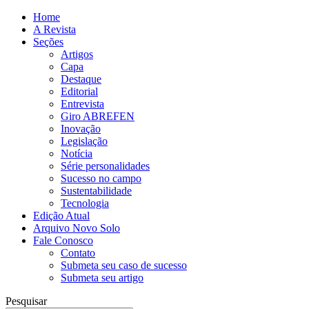
Home
A Revista
Seções
Artigos
Capa
Destaque
Editorial
Entrevista
Giro ABREFEN
Inovação
Legislação
Notícia
Série personalidades
Sucesso no campo
Sustentabilidade
Tecnologia
Edição Atual
Arquivo Novo Solo
Fale Conosco
Contato
Submeta seu caso de sucesso
Submeta seu artigo
Pesquisar