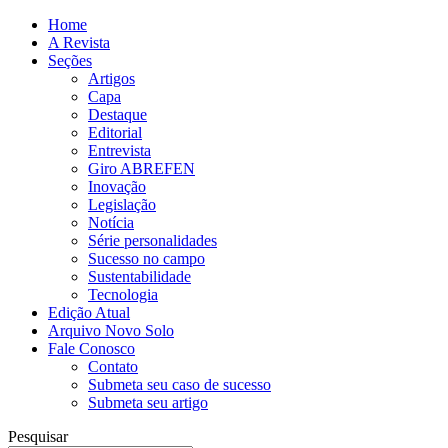
Home
A Revista
Seções
Artigos
Capa
Destaque
Editorial
Entrevista
Giro ABREFEN
Inovação
Legislação
Notícia
Série personalidades
Sucesso no campo
Sustentabilidade
Tecnologia
Edição Atual
Arquivo Novo Solo
Fale Conosco
Contato
Submeta seu caso de sucesso
Submeta seu artigo
Pesquisar